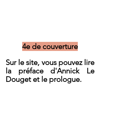
4e de couverture
Sur le site, vous pouvez lire 
la préface d'Annick Le 
Douget et le prologue.
Merci pour votre confiance
Pierrick
PS : Si vous ne souhaitez plus 
recevoir les articles de ce 
BLOG tous les 15 jours, merci 