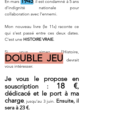
1945
En mars 
, il est condamné à 5 ans 
d’indignité nationale pour 
collaboration avec l’ennemi.
Mon nouveau livre (le 11
) raconte ce 
e
qui s’est passé entre ces deux dates. 
C’est une 
HISTOIRE VRAIE
.
Si vous aimez l’Histoire, 
DOUBLE JEU
 devrait 
vous intéresser.
Je vous le propose en 
18 €
souscription : 
, 
dédicacé et le port à ma 
charge
Ensuite, il 
, jusqu’au 3 juin. 
sera à 23 €.