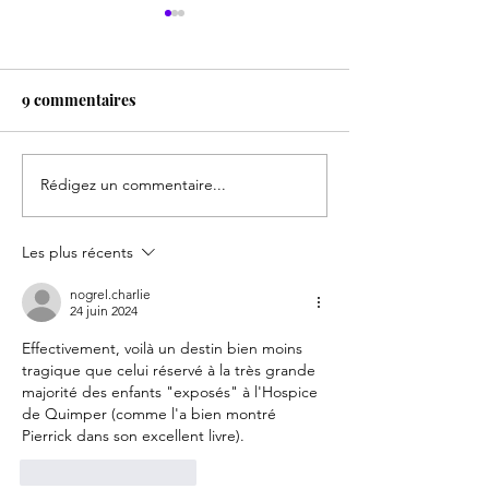
9 commentaires
1893. Un drôle 
Rédigez un commentaire...
1918. Des esprits
fortement piqués !
Les plus récents
nogrel.charlie
24 juin 2024
Effectivement, voilà un destin bien moins 
tragique que celui réservé à la très grande 
majorité des enfants "exposés" à l'Hospice 
de Quimper (comme l'a bien montré 
Pierrick dans son excellent livre).
J'aime
Répondre