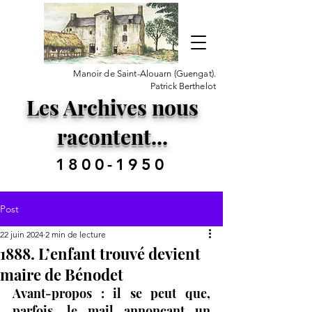
Manoir de Saint-Alouarn (Guengat).
Patrick Berthelot
Les Archives nous
racontent...
1800-1950
Post
22 juin 2024
2 min de lecture
1888. L’enfant trouvé devient
maire de Bénodet
Avant-propos : il se peut que, 
parfois, le mail annonçant un 